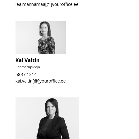
lea.mannamaa[@]youroffice.ee
Kai Valtin
Raamatupidaja
5837 1314
kai.valtin[@]youroffice.ee