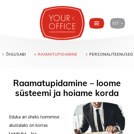
EST
ÕIGUSABI
RAAMATUPIDAMINE
PERSONALITEENUSED
Raamatupidamine – loome
süsteemi ja hoiame korda
Eduka äri üheks toimimise
alustalaks on korras
tagatuba – kui