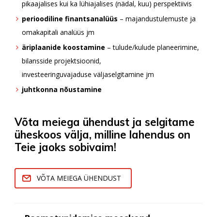
pikaajalises kui ka lühiajalises (nädal, kuu) perspektiivis
perioodiline finantsanalüüs
– majandustulemuste ja
omakapitali analüüs jm
äriplaanide koostamine
– tulude/kulude planeerimine,
bilansside projektsioonid,
investeeringuvajaduse väljaselgitamine jm
juhtkonna nõustamine
Võta meiega ühendust ja selgitame
üheskoos välja, milline lahendus on
Teie jaoks sobivaim!
VÕTA MEIEGA ÜHENDUST