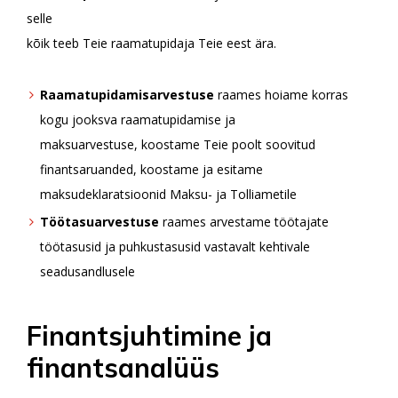
selle
kõik teeb Teie raamatupidaja Teie eest ära.
Raamatupidamisarvestuse
raames hoiame korras
kogu jooksva raamatupidamise ja
maksuarvestuse, koostame Teie poolt soovitud
finantsaruanded, koostame ja esitame
maksudeklaratsioonid Maksu- ja Tolliametile
Töötasuarvestuse
raames arvestame töötajate
töötasusid ja puhkustasusid vastavalt kehtivale
seadusandlusele
Finantsjuhtimine ja
finantsanalüüs