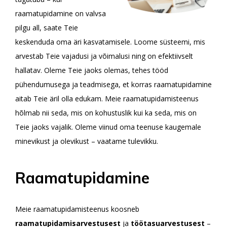
raamatupidamine on valvsa
pilgu all, saate Teie
keskenduda oma äri kasvatamisele. Loome süsteemi, mis
arvestab Teie vajadusi ja võimalusi ning on efektiivselt
hallatav. Oleme Teie jaoks olemas, tehes tööd
pühendumusega ja teadmisega, et korras raamatupidamine
aitab Teie äril olla edukam. Meie raamatupidamisteenus
hõlmab nii seda, mis on kohustuslik kui ka seda, mis on
Teie jaoks vajalik. Oleme viinud oma teenuse kaugemale
minevikust ja olevikust – vaatame tulevikku.
Raamatupidamine
Meie raamatupidamisteenus koosneb
raamatupidamisarvestusest
ja
töötasuarvestusest
–