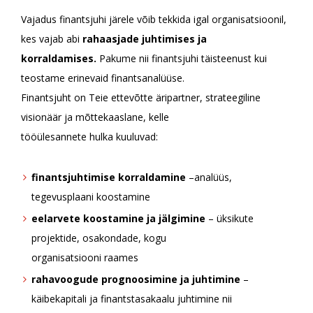
Vajadus finantsjuhi järele võib tekkida igal organisatsioonil,
kes vajab abi
rahaasjade juhtimises ja
korraldamises.
Pakume nii finantsjuhi täisteenust kui
teostame erinevaid finantsanalüüse.
Finantsjuht on Teie ettevõtte äripartner, strateegiline
visionäär ja mõttekaaslane, kelle
tööülesannete hulka kuuluvad:
finantsjuhtimise korraldamine
–analüüs,
tegevusplaani koostamine
eelarvete koostamine ja jälgimine
– üksikute
projektide, osakondade, kogu
organisatsiooni raames
rahavoogude prognoosimine ja juhtimine
–
käibekapitali ja finantstasakaalu juhtimine nii