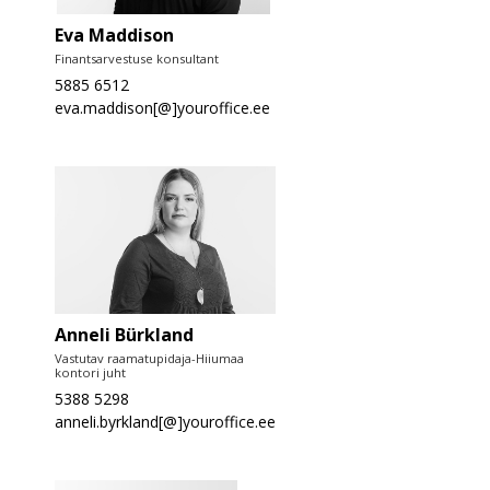
Eva Maddison
Finantsarvestuse konsultant
5885 6512
eva.maddison[@]youroffice.ee
Anneli Bürkland
Vastutav raamatupidaja-Hiiumaa
kontori juht
5388 5298
anneli.byrkland[@]youroffice.ee