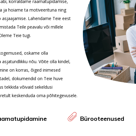
sabi, korraldame raamatupidamise,
a ja hoiame ta motiveerituna ning
 asjaajamise. Lahendame Teie eest
lmistada Teile peavalu või millele
 Oleme Teie tugi.
d kogemused, oskame olla
 asjatundlikku nõu. Võite olla kindel,
mine on korras, õiged inimesed
htadel, dokumendid on Teie huve
us tekkida võivaid sekeldusi
retult keskenduda oma põhitegevusele.
aamatupidamine
Bürooteenused