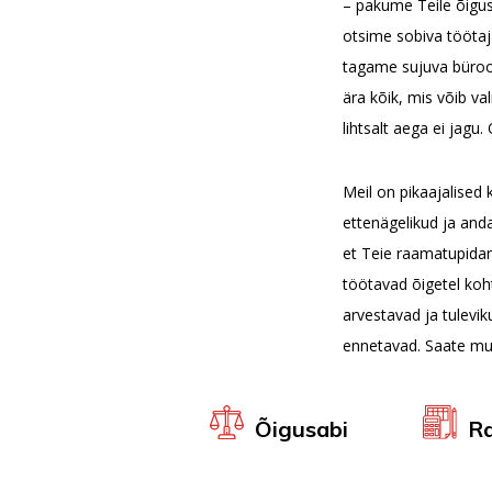
– pakume Teile õigu
otsime sobiva töötaj
tagame sujuva büroo
ära kõik, mis võib va
lihtsalt aega ei jagu.
Meil on pikaajalise
ettenägelikud ja anda
et Teie raamatupida
töötavad õigetel ko
arvestavad ja tulevik
ennetavad. Saate mu
Õigusabi
R