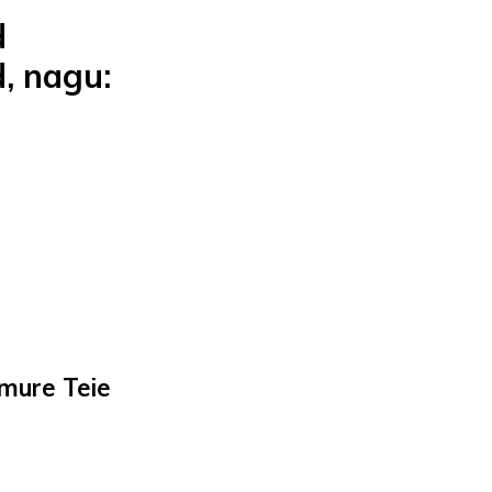
d
, nagu:
mure Teie