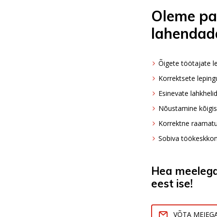
Oleme pal
lahendada
Õigete töötajate l
Korrektsete lepin
Esinevate lahkhel
Nõustamine kõigis
Korrektne raamat
Sobiva töökeskkon
Hea meelega
eest ise!
VÕTA MEIEG