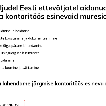
judel Eesti ettevõtjatel aidanu
 kontoritöös esinevaid muresid
eidmine ja hoidmine
gute koostamine ja dokumenteerimine
ide õiguspärane lahendamine
 ühinguõiguse küsimustes
upidamine
na loomine ja säilitamine
 lahendame järgmise kontoritöös esineva 
A ÜHENDUST